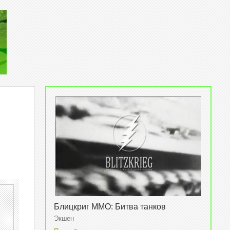
Блицкриг MMO: Битва танков
(Blitzkrieg MMO: Tank battles)
Экшен