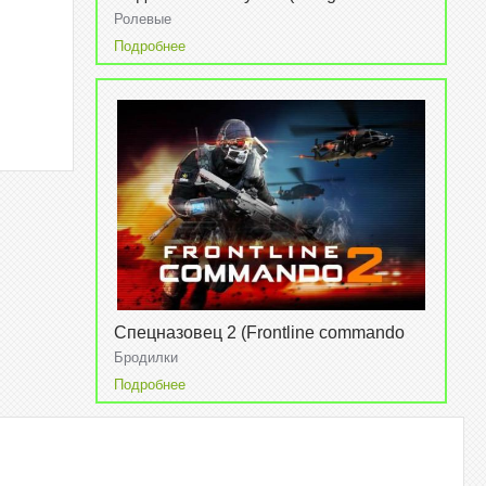
madness)
Ролевые
Подробнее
Спецназовец 2 (Frontline commando
2)
Бродилки
Подробнее