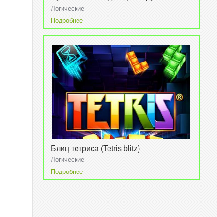
(Paper train: Reloaded)
Логические
Подробнее
Блиц тетриса (Tetris blitz)
Логические
Подробнее