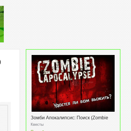
0
Зомби Апокалипсис: Поиск (Zombie
Apocalypse: The Quest) v1.3.4
Квесты