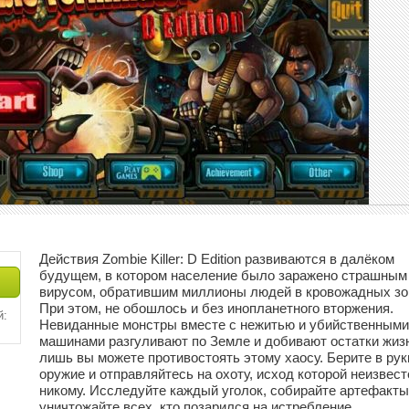
Действия Zombie Killer: D Edition развиваются в далёком
будущем, в котором население было заражено страшным
вирусом, обратившим миллионы людей в кровожадных зо
При этом, не обошлось и без инопланетного вторжения.
й:
Невиданные монстры вместе с нежитью и убийственными
машинами разгуливают по Земле и добивают остатки жиз
лишь вы можете противостоять этому хаосу. Берите в рук
оружие и отправляйтесь на охоту, исход которой неизвест
никому. Исследуйте каждый уголок, собирайте артефакты
уничтожайте всех, кто позарился на истребление