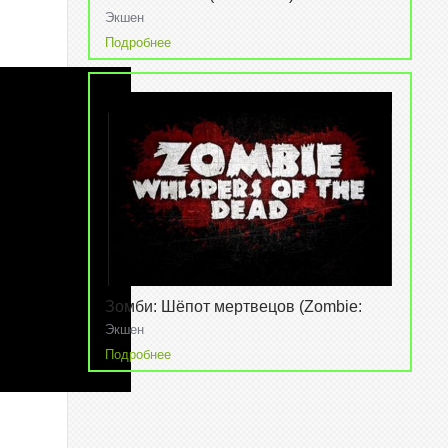
Экшен
Подробнее
Зомби: Шёпот мертвецов (Zombie:
Whispers of the dead)
Экшен
Подробнее