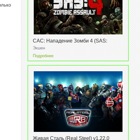
олько
САС: Нападение Зомби 4 (SAS:
Zombie Assault 4) v1.2.0
Экшен
Подробнее
Живая Сталь (Real Steel) v1.22.0