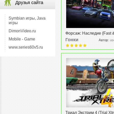
Друзья сайта
Symbian игры, Java
игры
DimonVideo.ru
Форсаж: Наследие (Fast &
Legacy) v0.3.2
Mobile - Game
Гонки
Автор:
us
2015, 22:19
www.series60v5.ru
Триал Экстрим 4 (Trial Xt