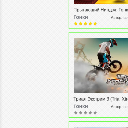
Прыгающий Ниндзя: Гонк
мультиплееру (NinJump 
Гонки
Автор:
us
Multiplayer Race) v1.0
2015, 19:14
Триал Экстрим 3 (Trial Xt
v7.1
Гонки
Автор:
us
2015, 20:30