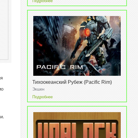
Подробнее
ия
Тихоокеанский Рубеж (Pacific Rim)
v1.9.4
мо
Экшен
Подробнее
и.