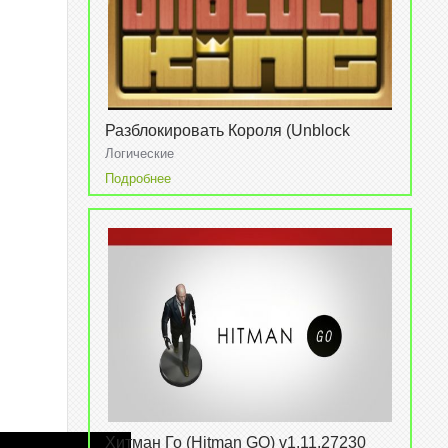
Разблокировать Короля (Unblock
king) v1.5.2.0
Логические
Подробнее
Хитман Го (Hitman GO) v1.11.27230