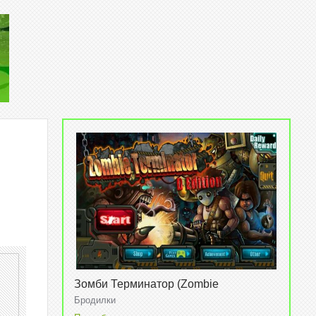
Зомби Терминатор (Zombie
Terminator) v1.0
Бродилки