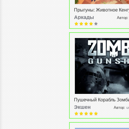
Прыгуны: Животное Кенг
Jump: Animal Jam Kangaro
Аркады
Автор
08-2015, 21:26
Пушечный Корабль Зомби
Gunship) v1.14.4
Экшен
Автор:
u
2015, 22:04