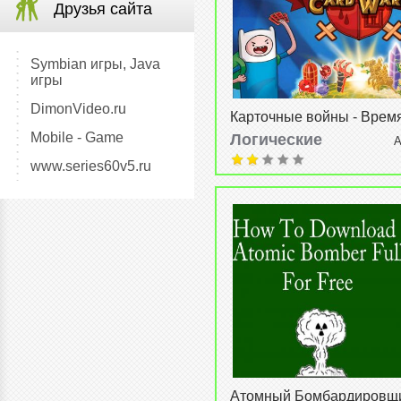
Друзья сайта
Symbian игры, Java
игры
DimonVideo.ru
Карточные войны - Врем
приключений (Card Wars -
Mobile - Game
Логические
А
Time) v1.4.0
27-08-2015, 21:33
www.series60v5.ru
Атомный Бомбардировщи