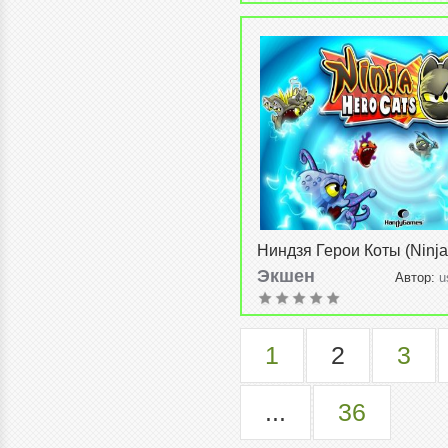
Ниндзя Герои Коты (Ninja
Cats) v1.2.4
Экшен
Автор:
u
2015, 20:35
1
2
3
...
36