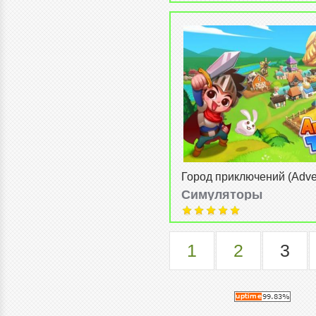
Город приключений (Adve
town)
Симуляторы
admin
от
15-04-2014, 20:21
1
2
3