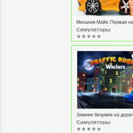
Механик Майк: Первая н
(Mechanic Mike: First tune
Симуляторы
admin
от
30-04-2014, 07:48
Зимнее безумие на доро
(Traffic rush winters 3D)
Симуляторы
admin
от
26-04-2014, 08:08