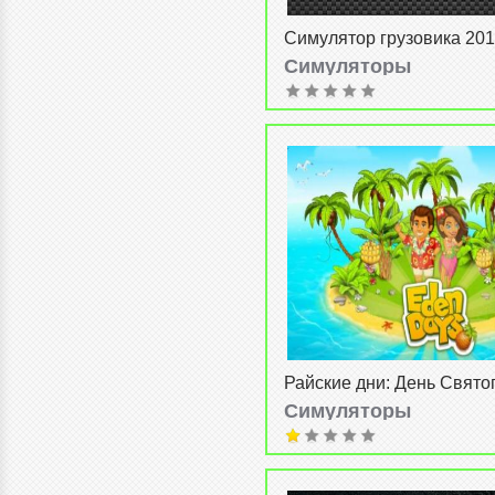
Симулятор грузовика 201
simulator 2014)
Симуляторы
admin
от
13-05-2014, 14:45
Райские дни: День Свято
Валентина (Eden days: Va
Симуляторы
Day)
admin
от
8-05-2014, 10:43