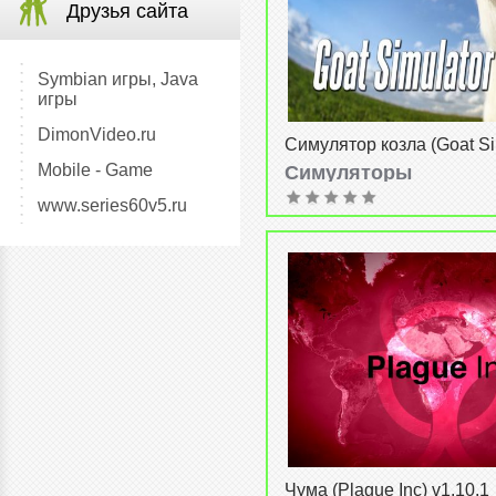
Друзья сайта
Symbian игры, Java
игры
DimonVideo.ru
Симулятор козла (Goat Si
v1.1.4
Mobile - Game
Симуляторы
от
15-02-2015, 17:36
www.series60v5.ru
Чума (Plague Inc) v1.10.1