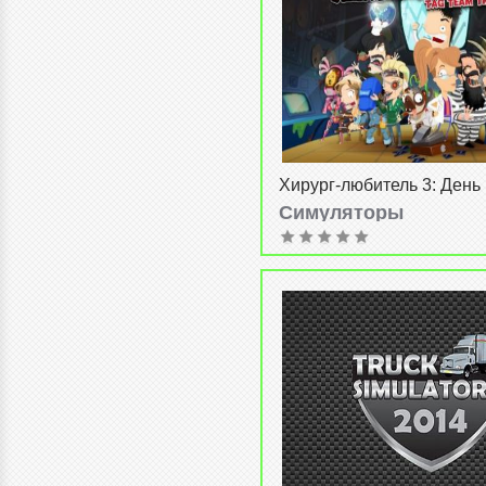
Хирург-любитель 3: День
травмы (Amateur surgeon 
Симуляторы
team trauma)
admin
от
15-05-2014, 05:55