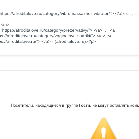
https://afroditalove.ru/category/vibromassazher-vibrator/"> </a>. c . , . .
, .</p>
="https://afroditalove.ru/category/prezervativy/"> </a>, , , <a
ps://afroditalove.ru/category/vaginalnye-shariki/"> </a>, <a
ps://afroditalove.ru/">-</a> - (afroditalove.ru).</p>
Посетители, находящиеся в группе
Гости
, не могут оставлять ком