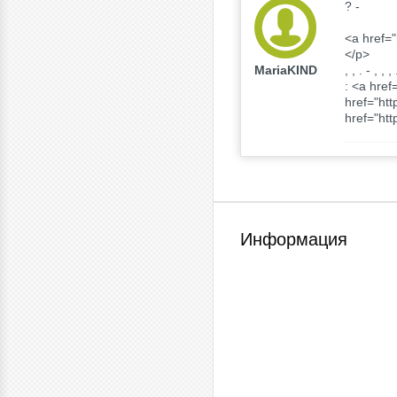
? -
<a href="
</p>
MariaKIND
, , . - , , 
: <a href
href="htt
href="htt
Информация