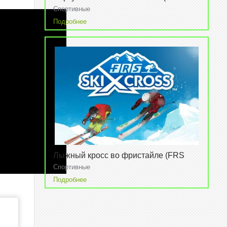
Tennis Challenge)
Спортивные
Подробнее
Лыжный кросс во фристайле (FRS
Ski cross)
Спортивные
Подробнее