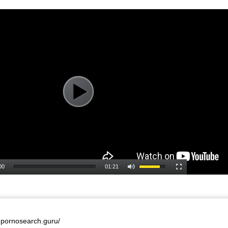
00
01:21
u.pornosearch.guru/