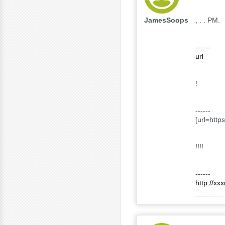
JamesSoops
, . . PM.
------
url
!
------
[url=http
!!!!
------
http://xx