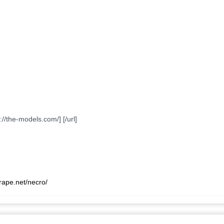
s://the-models.com/] [/url]
xrape.net/necro/